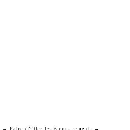
← Faire défiler les
6
engagements →