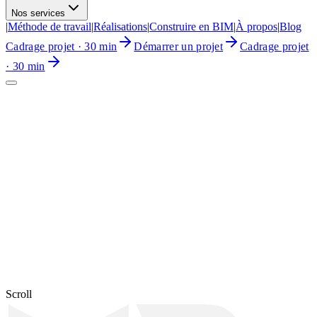
Nos services
|
Méthode de travail
|
Réalisations
|
Construire en BIM
|
À propos
|
Blog
Cadrage projet · 30 min
Démarrer un projet
Cadrage projet
· 30 min
Cadrage projet · 30 min
Soumettre un brief projet
Scroll