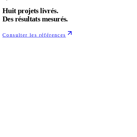
Huit projets livrés.
Des résultats mesurés.
Consulter les références
Rénovation
Hôtel particulier
Rénovation patrimoniale
Paris Centre
·
2024
Rénovation
Yellow Korner
Déploiement européen