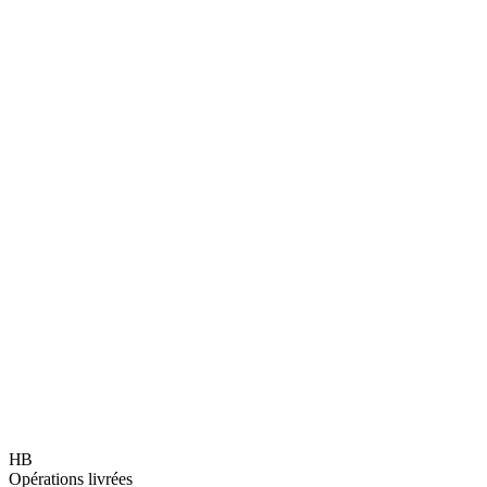
GTB, monitoring & MPE
Agencement retail & corner
Design d'espaces & flagship
Déploiement réseau national
HB
Opérations livrées