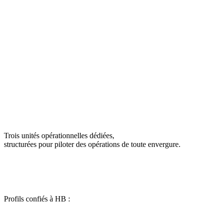
Budget contractualisé
Date de livraison engagée
Exécution livrée sans réserve majeure
Trois unités opérationnelles dédiées,
structurées pour piloter des opérations de toute envergure.
Profils confiés à HB :