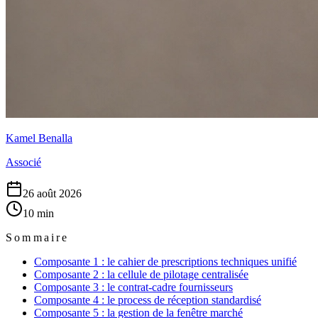
Kamel Benalla
Associé
26 août 2026
10
min
Sommaire
Composante 1 : le cahier de prescriptions techniques unifié
Composante 2 : la cellule de pilotage centralisée
Composante 3 : le contrat-cadre fournisseurs
Composante 4 : le process de réception standardisé
Composante 5 : la gestion de la fenêtre marché