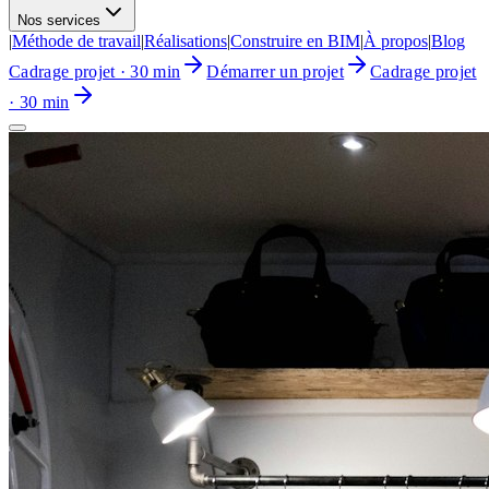
Nos services
|
Méthode de travail
|
Réalisations
|
Construire en BIM
|
À propos
|
Blog
Cadrage projet · 30 min
Démarrer un projet
Cadrage projet
· 30 min