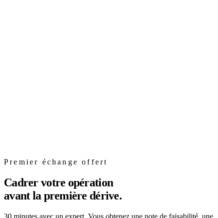
Construction
Dérive de planning chantier : 6 causes structurelles et
méthode de pilotage
Dérive planning chantier tertiaire : 6 causes structurelles, impact sur
la fenêtre marché et méthode contractuelle pour tenir la date de
livraison.
8 avril 2026
Premier échange offert
9
min
Cadrer votre opération
avant la première dérive.
30 minutes avec un expert. Vous obtenez une note de faisabilité, une