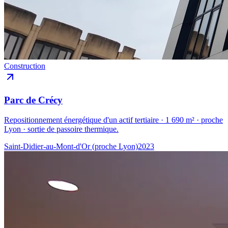
Construction
Parc de Crécy
Repositionnement énergétique d'un actif tertiaire · 1 690 m² · proche
Lyon · sortie de passoire thermique.
Saint-Didier-au-Mont-d'Or (proche Lyon)
2023