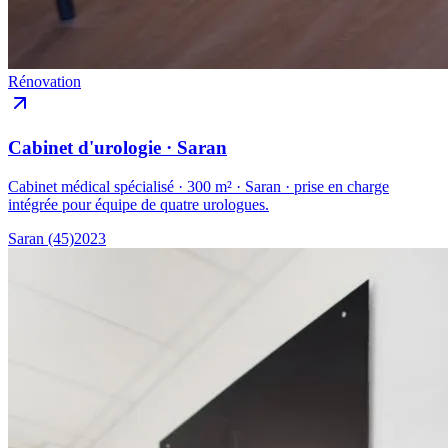
Rénovation
Cabinet d'urologie · Saran
Cabinet médical spécialisé · 300 m² · Saran · prise en charge
intégrée pour équipe de quatre urologues.
Saran (45)
2023